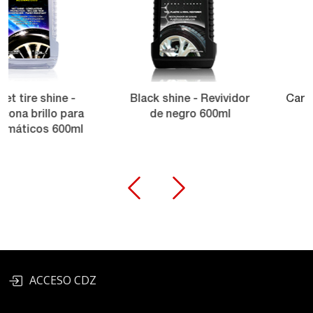
Black shine - Revividor
Car wash - Lava au
ra
de negro 600ml
600ml
ml
ACCESO CDZ