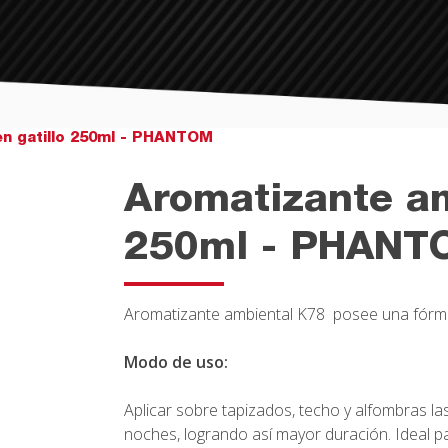
en gatillo 250ml - PHANTOM
Aromatizante am
250ml - PHANT
Aromatizante ambiental K78 posee una fórmul
Modo de uso:
Aplicar sobre tapizados, techo y alfombras l
noches, logrando así mayor duración. Ideal pa